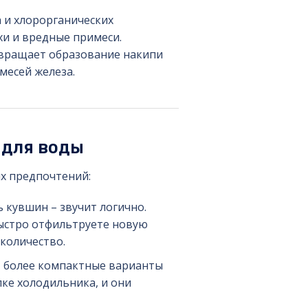
 и хлорорганических
хи и вредные примеси.
твращает образование накипи
месей железа.
 для воды
ых предпочтений:
 кувшин – звучит логично.
ыстро отфильтруете новую
количество.
т более компактные варианты
лке холодильника, и они