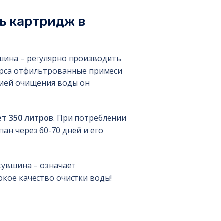
ь картридж в
шина – регулярно производить
урса отфильтрованные примеси
цией очищения воды он
ет 350 литров
. При потреблении
пан через 60-70 дней и его
кувшина – означает
кое качество очистки воды!