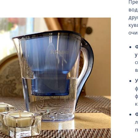
Пре
вод
дру
кув
очи
Ф
у
с
в
У
ф
ф
к
л
п