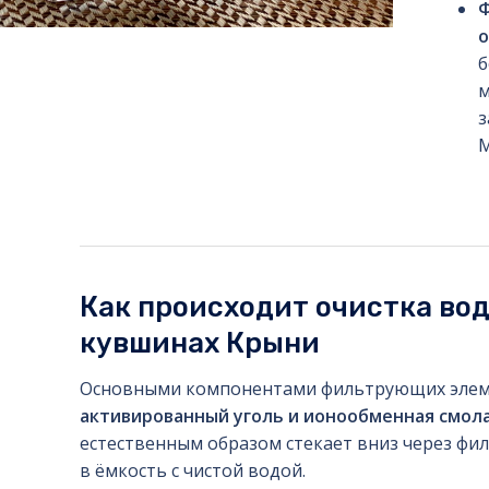
Ф
б
м
з
М
Как происходит очистка во
кувшинах Крыни
Основными компонентами фильтрующих элем
активированный уголь и ионообменная смол
естественным образом стекает вниз через фи
в ёмкость с чистой водой.