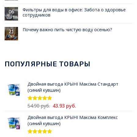
Фильтры для воды в офисе: Забота о здоровье
06
сотрудников
Ноя
Почему важно пить чистую воду осенью?
21
Окт
ПОПУЛЯРНЫЕ ТОВАРЫ
Двойная выгода КРЫНI Максiма Стандарт
(синий кувшин)
Первоначальная
Текущая
54.90
руб.
43.93
руб.
Оценка
5.00
из 5
цена
цена:
Двойная выгода КРЫНI Максiма Комплекс
составляла
43.93 руб..
(синий кувшин)
54.90 руб..