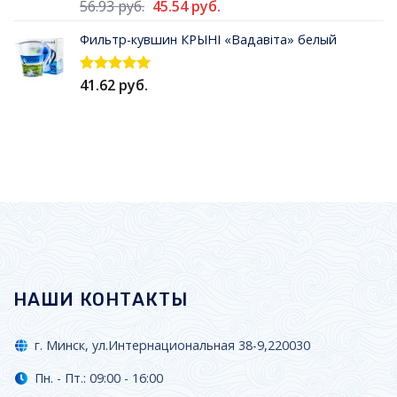
Первоначальная
Текущая
56.93
руб.
45.54
руб.
Оценка
5.00
из 5
цена
цена:
Фильтр-кувшин КРЫНI «Вадавiта» белый
составляла
45.54 руб..
56.93 руб..
41.62
руб.
Оценка
5.00
из 5
НАШИ КОНТАКТЫ
г. Минск, ул.Интернациональная 38-9,220030
Пн. - Пт.: 09:00 - 16:00