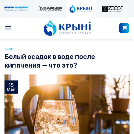
Skip
to
content
БЛОГ
Белый осадок в воде после
кипячения — что это?
15
Май