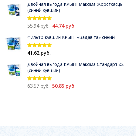
Двойная выгода КРЫНI Максiма Жорсткасць
(синий кувшин)
Первоначальная
Текущая
55.94
руб.
44.74
руб.
Оценка
5.00
из 5
цена
цена:
Фильтр-кувшин КРЫНI «Вадавiта» синий
составляла
44.74 руб..
55.94 руб..
41.62
руб.
Оценка
5.00
из 5
Двойная выгода КРЫНI Максiма Стандарт х2
(синий кувшин)
Первоначальная
Текущая
63.57
руб.
50.85
руб.
Оценка
5.00
из 5
цена
цена:
составляла
50.85 руб..
63.57 руб..