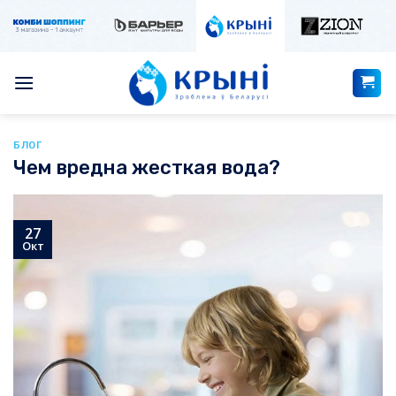
Skip
to
content
БЛОГ
Чем вредна жесткая вода?
27
Окт