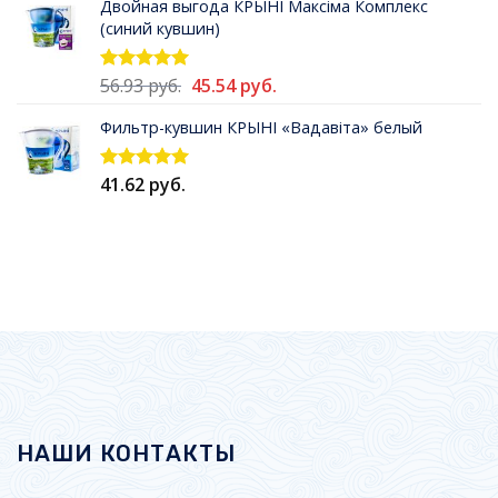
Двойная выгода КРЫНI Максiма Комплекс
составляла
43.93 руб..
(синий кувшин)
54.90 руб..
Первоначальная
Текущая
56.93
руб.
45.54
руб.
Оценка
5.00
из 5
цена
цена:
Фильтр-кувшин КРЫНI «Вадавiта» белый
составляла
45.54 руб..
56.93 руб..
41.62
руб.
Оценка
5.00
из 5
НАШИ КОНТАКТЫ