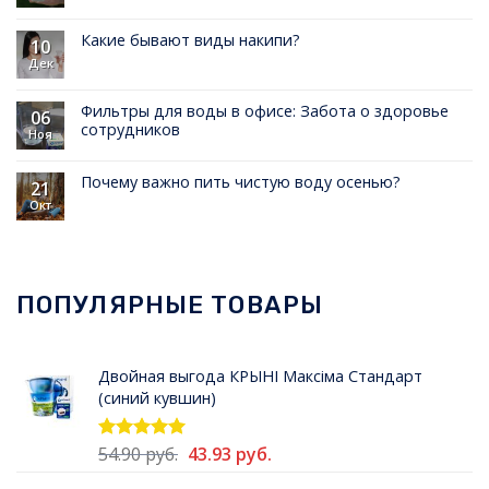
Какие бывают виды накипи?
10
Дек
Фильтры для воды в офисе: Забота о здоровье
06
сотрудников
Ноя
Почему важно пить чистую воду осенью?
21
Окт
ПОПУЛЯРНЫЕ ТОВАРЫ
Двойная выгода КРЫНI Максiма Стандарт
(синий кувшин)
Первоначальная
Текущая
54.90
руб.
43.93
руб.
Оценка
5.00
из 5
цена
цена: