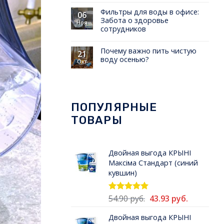
Фильтры для воды в офисе:
06
Забота о здоровье
Ноя
сотрудников
Почему важно пить чистую
21
воду осенью?
Окт
ПОПУЛЯРНЫЕ
ТОВАРЫ
Двойная выгода КРЫНI
Максiма Стандарт (синий
кувшин)
Первоначальная
Текущая
54.90
руб.
43.93
руб.
Оценка
5.00
из 5
цена
цена:
Двойная выгода КРЫНI
составляла
43.93 руб.