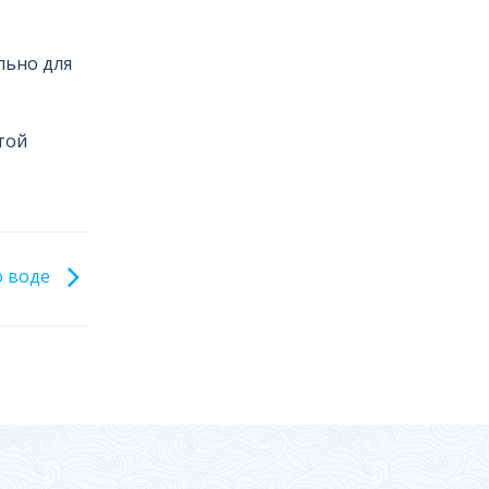
льно для
той
о воде