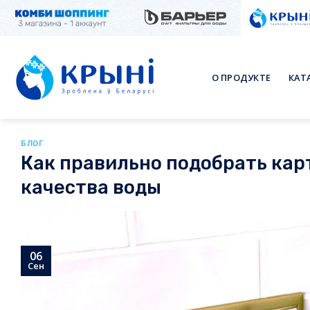
Skip
to
content
О ПРОДУКТЕ
КАТ
БЛОГ
Как правильно подобрать ка
качества воды
06
Сен