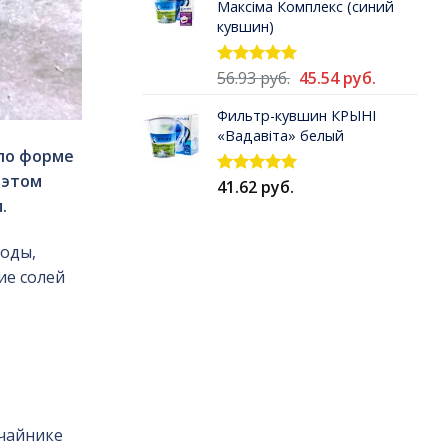
Максiма Комплекс (синий
54.90 руб..
кувшин)
Первоначальная
Текущая
56.93
руб.
45.54
руб.
Оценка
5.00
из 5
цена
цена:
Фильтр-кувшин КРЫНI
составляла
45.54 руб.
«Вадавiта» белый
56.93 руб..
по форме
 этом
41.62
руб.
Оценка
5.00
из 5
.
воды,
ие солей
 чайнике