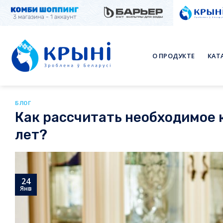
Skip
to
content
О ПРОДУКТЕ
КАТ
БЛОГ
Как рассчитать необходимое 
лет?
24
Янв