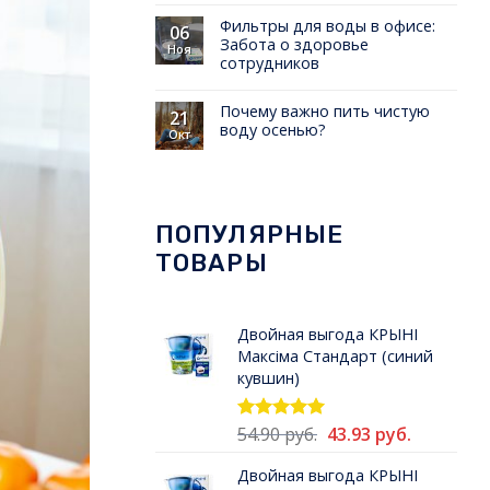
Фильтры для воды в офисе:
06
Забота о здоровье
Ноя
сотрудников
Почему важно пить чистую
21
воду осенью?
Окт
ПОПУЛЯРНЫЕ
ТОВАРЫ
Двойная выгода КРЫНI
Максiма Стандарт (синий
кувшин)
Первоначальная
Текущая
54.90
руб.
43.93
руб.
Оценка
5.00
из 5
цена
цена:
Двойная выгода КРЫНI
составляла
43.93 руб.