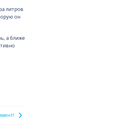
ра литров
торую он
ь, а ближе
ктивно
имент!