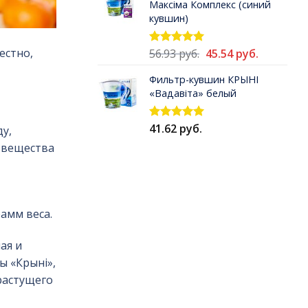
Максiма Комплекс (синий
54.90 руб..
кувшин)
Первоначальная
Текущая
естно,
56.93
руб.
45.54
руб.
Оценка
5.00
из 5
цена
цена:
Фильтр-кувшин КРЫНI
составляла
45.54 руб.
«Вадавiта» белый
56.93 руб..
41.62
руб.
Оценка
у,
5.00
из 5
 вещества
амм веса.
ая и
ы «Крынi»,
растущего