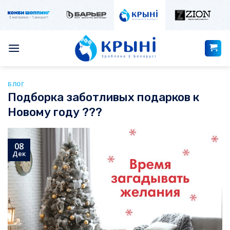
Skip
to
content
БЛОГ
Подборка заботливых подарков к
Новому году ???
08
Дек