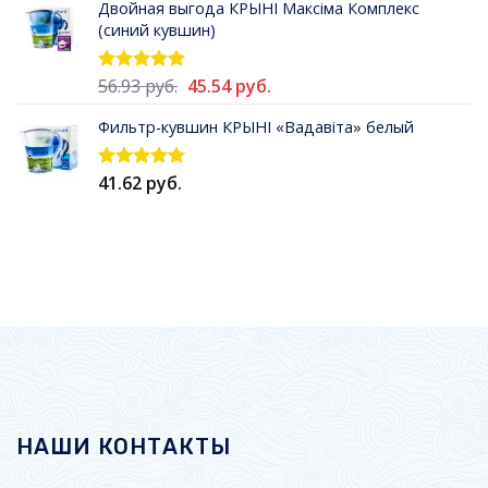
Двойная выгода КРЫНI Максiма Комплекс
составляла
43.93 руб..
(синий кувшин)
54.90 руб..
Первоначальная
Текущая
56.93
руб.
45.54
руб.
Оценка
5.00
из 5
цена
цена:
Фильтр-кувшин КРЫНI «Вадавiта» белый
составляла
45.54 руб..
56.93 руб..
41.62
руб.
Оценка
5.00
из 5
НАШИ КОНТАКТЫ