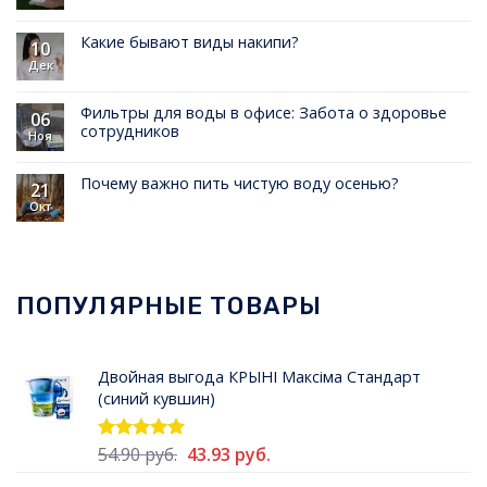
Какие бывают виды накипи?
10
Дек
Фильтры для воды в офисе: Забота о здоровье
06
сотрудников
Ноя
Почему важно пить чистую воду осенью?
21
Окт
ПОПУЛЯРНЫЕ ТОВАРЫ
Двойная выгода КРЫНI Максiма Стандарт
(синий кувшин)
Первоначальная
Текущая
54.90
руб.
43.93
руб.
Оценка
5.00
из 5
цена
цена: